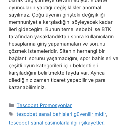
olarak değiştirmeye devam ediyor. Elbette
oyuncuların yaptığı değişiklikler anormal
sayılmaz. Çoğu üyenin girişteki değişikliği
memnuniyetle karşıladığını söyleyecek kadar
ileri gideceğim. Bunun temel sebebi ise BTK
tarafından yasaklandıktan sonra kullanıcıların
hesaplarına giriş yapamamaları ve sorunu
çözmek istemeleridir. Sitenin herhangi bir
bağlantı sorunu yaşamadığını, spor bahisleri ve
çeşitli oyun kategorileri için beklentileri
karşıladığını belirtmekte fayda var. Ayrıca
dilediğiniz zaman ticaret yapabilir ve para
kazanabilirsiniz.
Kategoriler
Tescobet Promosyonlar
Etiketler
tescobet sanal bahisleri güvenilir midir
,
tescobet sanal casinolarla i̇lgili şikayetler
,