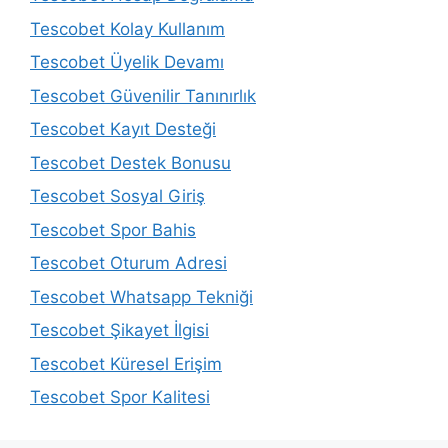
Tescobet Kolay Kullanım
Tescobet Üyelik Devamı
Tescobet Güvenilir Tanınırlık
Tescobet Kayıt Desteği
Tescobet Destek Bonusu
Tescobet Sosyal Giriş
Tescobet Spor Bahis
Tescobet Oturum Adresi
Tescobet Whatsapp Tekniği
Tescobet Şikayet İlgisi
Tescobet Küresel Erişim
Tescobet Spor Kalitesi