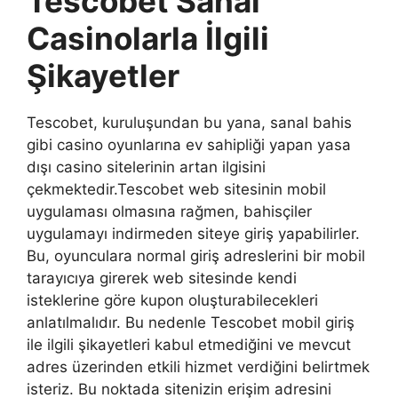
Tescobet Sanal
Casinolarla İlgili
Şikayetler
Tescobet, kuruluşundan bu yana, sanal bahis
gibi casino oyunlarına ev sahipliği yapan yasa
dışı casino sitelerinin artan ilgisini
çekmektedir.Tescobet web sitesinin mobil
uygulaması olmasına rağmen, bahisçiler
uygulamayı indirmeden siteye giriş yapabilirler.
Bu, oyunculara normal giriş adreslerini bir mobil
tarayıcıya girerek web sitesinde kendi
isteklerine göre kupon oluşturabilecekleri
anlatılmalıdır. Bu nedenle Tescobet mobil giriş
ile ilgili şikayetleri kabul etmediğini ve mevcut
adres üzerinden etkili hizmet verdiğini belirtmek
isteriz. Bu noktada sitenizin erişim adresini