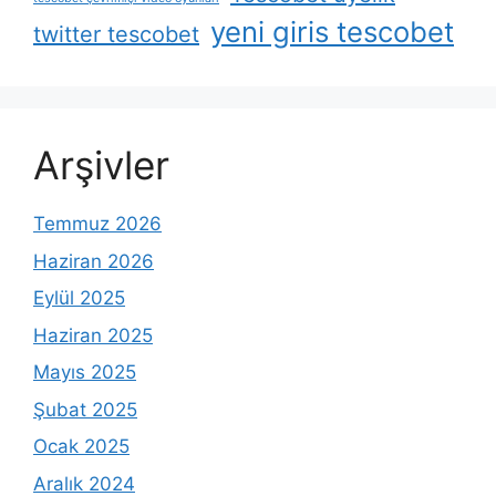
yeni giris tescobet
twitter tescobet
Arşivler
Temmuz 2026
Haziran 2026
Eylül 2025
Haziran 2025
Mayıs 2025
Şubat 2025
Ocak 2025
Aralık 2024