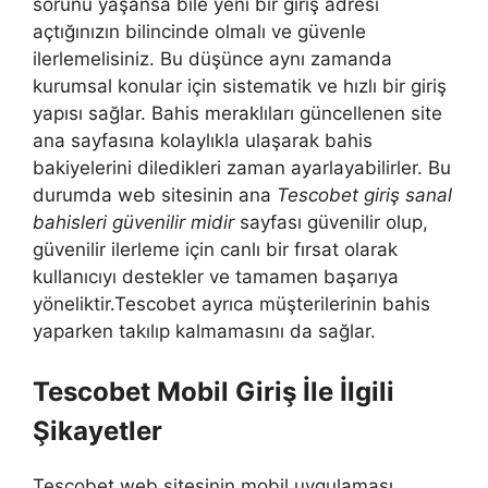
sorunu yaşansa bile yeni bir giriş adresi
açtığınızın bilincinde olmalı ve güvenle
ilerlemelisiniz. Bu düşünce aynı zamanda
kurumsal konular için sistematik ve hızlı bir giriş
yapısı sağlar. Bahis meraklıları güncellenen site
ana sayfasına kolaylıkla ulaşarak bahis
bakiyelerini diledikleri zaman ayarlayabilirler. Bu
durumda web sitesinin ana
Tescobet giriş sanal
bahisleri güvenilir midir
sayfası güvenilir olup,
güvenilir ilerleme için canlı bir fırsat olarak
kullanıcıyı destekler ve tamamen başarıya
yöneliktir.Tescobet ayrıca müşterilerinin bahis
yaparken takılıp kalmamasını da sağlar.
Tescobet Mobil Giriş İle İlgili
Şikayetler
Tescobet web sitesinin mobil uygulaması