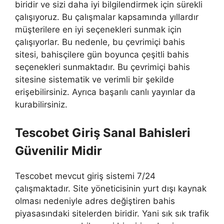
biridir ve sizi daha iyi bilgilendirmek için sürekli
çalışıyoruz. Bu çalışmalar kapsamında yıllardır
müşterilere en iyi seçenekleri sunmak için
çalışıyorlar. Bu nedenle, bu çevrimiçi bahis
sitesi, bahisçilere gün boyunca çeşitli bahis
seçenekleri sunmaktadır. Bu çevrimiçi bahis
sitesine sistematik ve verimli bir şekilde
erişebilirsiniz. Ayrıca başarılı canlı yayınlar da
kurabilirsiniz.
Tescobet Giriş Sanal Bahisleri
Güvenilir Midir
Tescobet mevcut giriş sistemi 7/24
çalışmaktadır. Site yöneticisinin yurt dışı kaynak
olması nedeniyle adres değiştiren bahis
piyasasındaki sitelerden biridir. Yani sık sık trafik