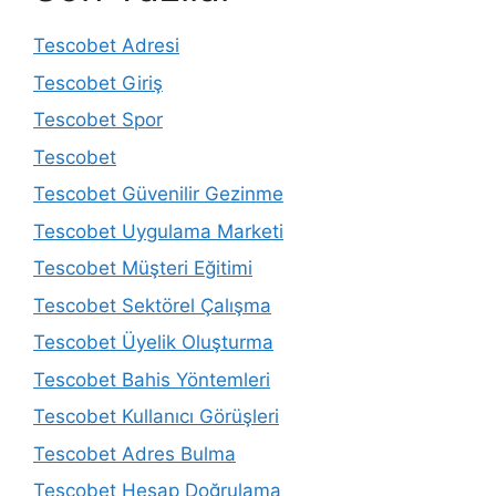
Tescobet Adresi
Tescobet Giriş
Tescobet Spor
Tescobet
Tescobet Güvenilir Gezinme
Tescobet Uygulama Marketi
Tescobet Müşteri Eğitimi
Tescobet Sektörel Çalışma
Tescobet Üyelik Oluşturma
Tescobet Bahis Yöntemleri
Tescobet Kullanıcı Görüşleri
Tescobet Adres Bulma
Tescobet Hesap Doğrulama