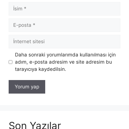
İsim
E-
posta
İnternet
sitesi
Daha sonraki yorumlarımda kullanılması için
adım, e-posta adresim ve site adresim bu
tarayıcıya kaydedilsin.
Son Yazılar