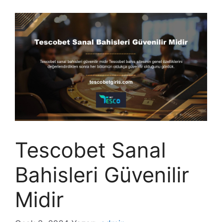
Tescobet Sanal
Bahisleri Güvenilir
Midir