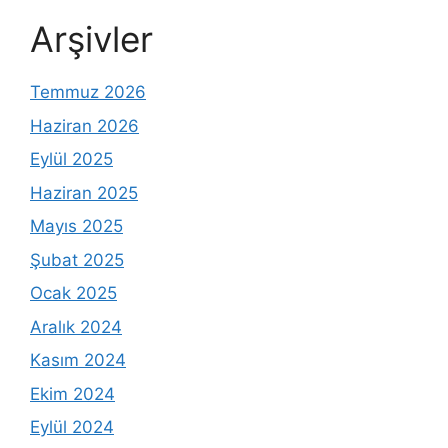
Arşivler
Temmuz 2026
Haziran 2026
Eylül 2025
Haziran 2025
Mayıs 2025
Şubat 2025
Ocak 2025
Aralık 2024
Kasım 2024
Ekim 2024
Eylül 2024