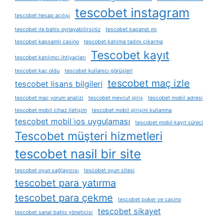
tescobet instagram
tescobet hesap açılışı
tescobet i̇le bahis oynayabilirsiniz
tescobet kapandı mı
tescobet kapsamlı casino
tescobet katılma tadını çıkarma
Tescobet kayıt
tescobet katılımcı i̇htiyaçları
tescobet kaç oldu
tescobet kullanıcı görüşleri
tescobet maç izle
tescobet lisans bilgileri
tescobet maç yorum analizi
tescobet mevcut giriş
tescobet mobil adresi
tescobet mobil cihaz iletişim
tescobet mobil girişini kullanma
tescobet mobil i̇os uygulaması
tescobet mobil kayıt süreci
Tescobet müşteri hizmetleri
tescobet nasil bir site
tescobet oyun sağlayıcısı
tescobet oyun sitesi
tescobet para yatırma
tescobet para çekme
tescobet poker ve casino
tescobet sikayet
tescobet sanal bahis yöneticisi