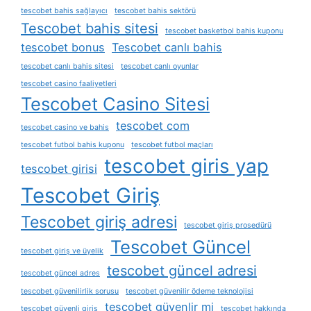
tescobet bahis sağlayıcı
tescobet bahis sektörü
Tescobet bahis sitesi
tescobet basketbol bahis kuponu
tescobet bonus
Tescobet canlı bahis
tescobet canlı bahis sitesi
tescobet canlı oyunlar
tescobet casino faaliyetleri
Tescobet Casino Sitesi
tescobet com
tescobet casino ve bahis
tescobet futbol bahis kuponu
tescobet futbol maçları
tescobet giris yap
tescobet girisi
Tescobet Giriş
Tescobet giriş adresi
tescobet giriş prosedürü
Tescobet Güncel
tescobet giriş ve üyelik
tescobet güncel adresi
tescobet güncel adres
tescobet güvenilirlik sorusu
tescobet güvenilir ödeme teknolojisi
tescobet güvenlir mi
tescobet güvenli giriş
tescobet hakkında