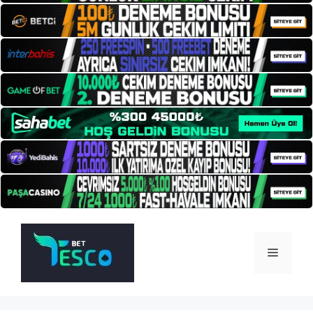
İçeriğe
atla
Menü