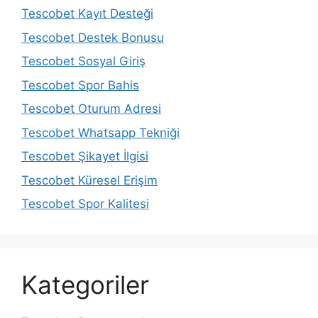
Tescobet Kayıt Desteği
Tescobet Destek Bonusu
Tescobet Sosyal Giriş
Tescobet Spor Bahis
Tescobet Oturum Adresi
Tescobet Whatsapp Tekniği
Tescobet Şikayet İlgisi
Tescobet Küresel Erişim
Tescobet Spor Kalitesi
Kategoriler