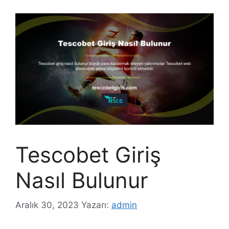
Tescobet Giriş
Nasıl Bulunur
Aralık 30, 2023
Yazarı:
admin