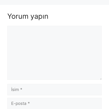
Yorum yapın
Yorum
İsim
E-
posta