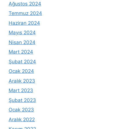
Ağustos 2024
Temmuz 2024
Haziran 2024
Mayıs 2024
Nisan 2024
Mart 2024
Şubat 2024
Ocak 2024
Aralık 2023
Mart 2023
Şubat 2023
Ocak 2023
Aralık 2022