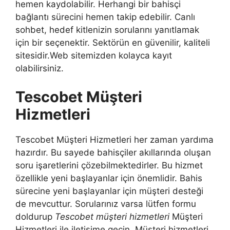
hemen kaydolabilir. Herhangi bir bahisçi
bağlantı sürecini hemen takip edebilir. Canlı
sohbet, hedef kitlenizin sorularını yanıtlamak
için bir seçenektir. Sektörün en güvenilir, kaliteli
sitesidir.Web sitemizden kolayca kayıt
olabilirsiniz.
Tescobet Müşteri
Hizmetleri
Tescobet Müşteri Hizmetleri her zaman yardıma
hazırdır. Bu sayede bahisçiler akıllarında oluşan
soru işaretlerini çözebilmektedirler. Bu hizmet
özellikle yeni başlayanlar için önemlidir. Bahis
sürecine yeni başlayanlar için müşteri desteği
de mevcuttur. Sorularınız varsa lütfen formu
doldurup
Tescobet müşteri hizmetleri
Müşteri
Hizmetleri ile iletişime geçin. Müşteri hizmetleri