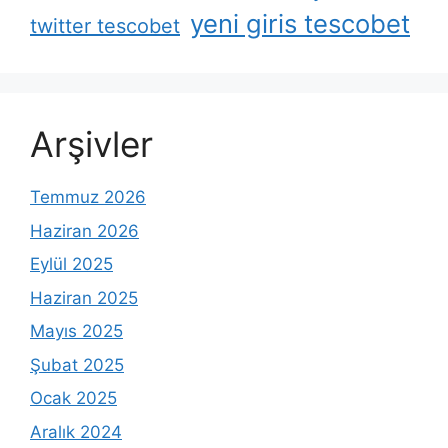
yeni giris tescobet
twitter tescobet
Arşivler
Temmuz 2026
Haziran 2026
Eylül 2025
Haziran 2025
Mayıs 2025
Şubat 2025
Ocak 2025
Aralık 2024