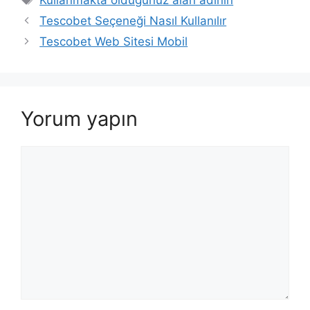
Yazı
Tescobet Seçeneği Nasıl Kullanılır
dolaşımı
Tescobet Web Sitesi Mobil
Yorum yapın
Yorum