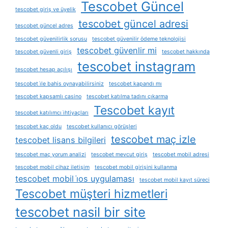
Tescobet Güncel
tescobet giriş ve üyelik
tescobet güncel adresi
tescobet güncel adres
tescobet güvenilirlik sorusu
tescobet güvenilir ödeme teknolojisi
tescobet güvenlir mi
tescobet güvenli giriş
tescobet hakkında
tescobet instagram
tescobet hesap açılışı
tescobet i̇le bahis oynayabilirsiniz
tescobet kapandı mı
tescobet kapsamlı casino
tescobet katılma tadını çıkarma
Tescobet kayıt
tescobet katılımcı i̇htiyaçları
tescobet kaç oldu
tescobet kullanıcı görüşleri
tescobet maç izle
tescobet lisans bilgileri
tescobet maç yorum analizi
tescobet mevcut giriş
tescobet mobil adresi
tescobet mobil cihaz iletişim
tescobet mobil girişini kullanma
tescobet mobil i̇os uygulaması
tescobet mobil kayıt süreci
Tescobet müşteri hizmetleri
tescobet nasil bir site