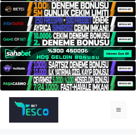
İçeriğe
atla
Menü