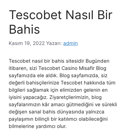
Tescobet Nasıl Bir
Bahis
Kasım 19, 2022
Yazarı:
admin
Tescobet nasıl bir bahis sitesidir Bugünden
itibaren, sizi Tescobet Casino Misafir Blog
sayfamızda ele aldık. Blog sayfamızda, siz
değerli bahisçilerinize Tescobet hakkında tüm
bilgileri sağlamak için elimizden gelenin en
iyisini yapacağız. Ziyaretçilerimizin, blog
sayfalarımızın kâr amacı gütmediğini ve sürekli
değişen sanal bahis dünyasında yalnızca
paylaşımın bilinçli bir katılımcı olabileceğini
bilmelerine yardımcı olur.