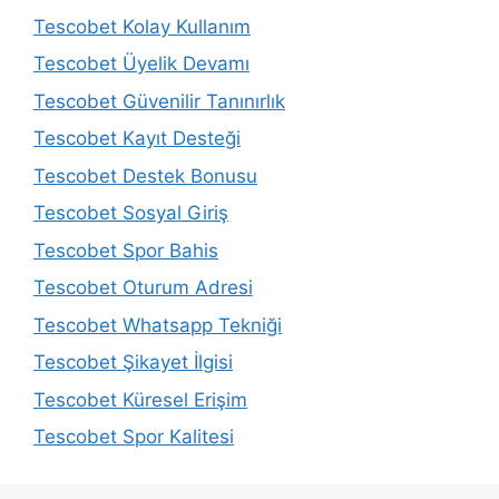
Tescobet Kolay Kullanım
Tescobet Üyelik Devamı
Tescobet Güvenilir Tanınırlık
Tescobet Kayıt Desteği
Tescobet Destek Bonusu
Tescobet Sosyal Giriş
Tescobet Spor Bahis
Tescobet Oturum Adresi
Tescobet Whatsapp Tekniği
Tescobet Şikayet İlgisi
Tescobet Küresel Erişim
Tescobet Spor Kalitesi