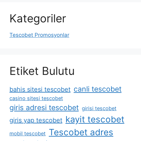
Kategoriler
Tescobet Promosyonlar
Etiket Bulutu
canli tescobet
bahis sitesi tescobet
casino sitesi tescobet
giris adresi tescobet
girisi tescobet
kayit tescobet
giris yap tescobet
Tescobet adres
mobil tescobet