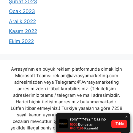
Şubat 2023
Ocak 2023
Aralık 2022
Kasım 2022
Ekim 2022
Avrasya'nın en büyük reklam platformunda olmak için
Microsoft Teams:
reklam@avrasyamarketing.com
adresimizden veya Telegram: @Avrasyamarketing
adresimizden irtibat kurabilirsiniz. (Tek iletişim
adreslerimiz teams / telegram ve mail adresimizdir.
Harici hiçbir iletişim adresimiz bulunmamaktadır.
Lütfen itibar etmeyiniz.) Türkiye yasalarına göre 7258
sayılı kanun uyarınca yasa dışı bahis oynamanın
cezaları mevcuttur. Şu an bulunduğunuz site hiç bir
şekilde illegal bahis oyunları oynatmıyor ve oynamaya