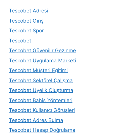
Tescobet Adresi
Tescobet Giriş
Tescobet Spor
Tescobet
Tescobet Güvenilir Gezinme
Tescobet Uygulama Marketi
Tescobet Müşteri Eğitimi
Tescobet Sektörel Çalışma
Tescobet Üyelik Oluşturma
Tescobet Bahis Yöntemleri
Tescobet Kullanıcı Görüşleri
Tescobet Adres Bulma
Tescobet Hesap Doğrulama