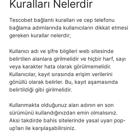
Kuralları Nelerdir
Tescobet bağlantı kuralları ve cep telefonu
bağlama adımlarında kullanıcıların dikkat etmesi
gereken kurallar nelerdir;
Kullanıcı adı ve şifre bilgileri web sitesinde
belirtilen alanlara girilmelidir ve hiçbir harf, sayı
veya karakter hata olarak görülmemelidir.
Kullanıcılar, kayıt sırasında erişim verilerini
gönüllü olarak belirler. Bu, kayıt aşamasında
belirtildiği gibi girilmelidir.
Kullanmakta olduğunuz alan adının en son
sürümünü kullandığınızdan emin olmalısınız.
Aksi takdirde bahis sitelerinde yasal uyarı pop-
up’ları ile karşılaşabilirsiniz.