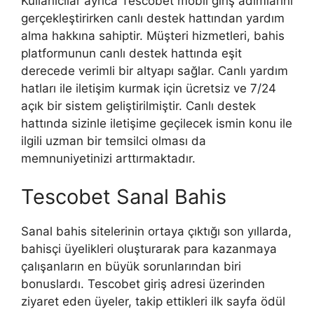
Kullanıcılar ayrıca Tescobet mobil giriş adımlarını
gerçekleştirirken canlı destek hattından yardım
alma hakkına sahiptir. Müşteri hizmetleri, bahis
platformunun canlı destek hattında eşit
derecede verimli bir altyapı sağlar. Canlı yardım
hatları ile iletişim kurmak için ücretsiz ve 7/24
açık bir sistem geliştirilmiştir. Canlı destek
hattında sizinle iletişime geçilecek ismin konu ile
ilgili uzman bir temsilci olması da
memnuniyetinizi arttırmaktadır.
Tescobet Sanal Bahis
Sanal bahis sitelerinin ortaya çıktığı son yıllarda,
bahisçi üyelikleri oluşturarak para kazanmaya
çalışanların en büyük sorunlarından biri
bonuslardı. Tescobet giriş adresi üzerinden
ziyaret eden üyeler, takip ettikleri ilk sayfa ödül