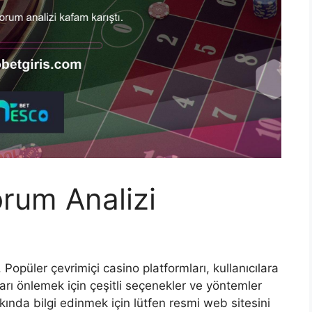
rum Analizi
Popüler çevrimiçi casino platformları, kullanıcılara
ları önlemek için çeşitli seçenekler ve yöntemler
nda bilgi edinmek için lütfen resmi web sitesini