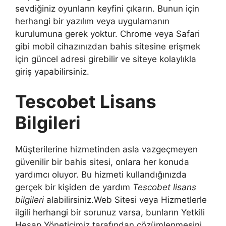
sevdiğiniz oyunların keyfini çıkarın. Bunun için
herhangi bir yazılım veya uygulamanın
kurulumuna gerek yoktur. Chrome veya Safari
gibi mobil cihazınızdan bahis sitesine erişmek
için güncel adresi girebilir ve siteye kolaylıkla
giriş yapabilirsiniz.
Tescobet Lisans
Bilgileri
Müşterilerine hizmetinden asla vazgeçmeyen
güvenilir bir bahis sitesi, onlara her konuda
yardımcı oluyor. Bu hizmeti kullandığınızda
gerçek bir kişiden de yardım
Tescobet lisans
bilgileri
alabilirsiniz.Web Sitesi veya Hizmetlerle
ilgili herhangi bir sorunuz varsa, bunların Yetkili
Hesap Yöneticimiz tarafından çözümlenmesini