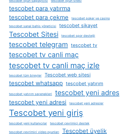
tescobet oyun sağlayıcısı
tescobet oyun sitesi
tescobet para yatırma
tescobet para çekme
tescobet poker ve casino
tescobet sikayet
tescobet sanal bahis yöneticisi
Tescobet Sitesi
tescobet spor desteği
tescobet telegram
tescobet tv
tescobet tv canli maç
tescobet tv canli maç izle
Tescobet web sitesi
tescobet tüm bireyler
tescobet whatsapp
tescobet yatırım
tescobet yeni adres
tescobet yatırım seçenekleri
tescobet yeni adresi
tescobet yeni adresler
Tescobet yeni giriş
tescobet yeni kullanıcılar
tescobet çevrimiçi destek
Tescobet üyelik
tescobet çevrimiçi video oyunları