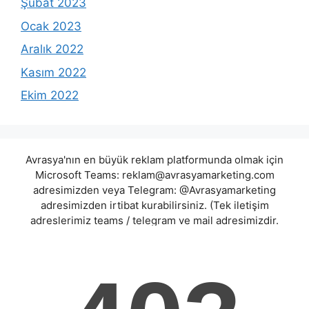
Şubat 2023
Ocak 2023
Aralık 2022
Kasım 2022
Ekim 2022
Avrasya'nın en büyük reklam platformunda olmak için
Microsoft Teams:
reklam@avrasyamarketing.com
adresimizden veya Telegram: @Avrasyamarketing
adresimizden irtibat kurabilirsiniz. (Tek iletişim
adreslerimiz teams / telegram ve mail adresimizdir.
Harici hiçbir iletişim adresimiz bulunmamaktadır.
Lütfen itibar etmeyiniz.) Türkiye yasalarına göre 7258
sayılı kanun uyarınca yasa dışı bahis oynamanın
cezaları mevcuttur. Şu an bulunduğunuz site hiç bir
şekilde illegal bahis oyunları oynatmıyor ve oynamaya