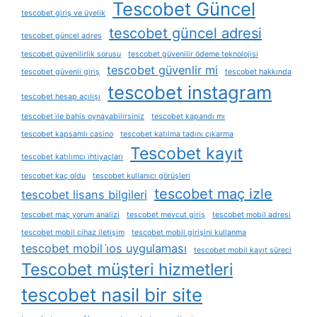
Tescobet Güncel
tescobet giriş ve üyelik
tescobet güncel adresi
tescobet güncel adres
tescobet güvenilirlik sorusu
tescobet güvenilir ödeme teknolojisi
tescobet güvenlir mi
tescobet güvenli giriş
tescobet hakkında
tescobet instagram
tescobet hesap açılışı
tescobet i̇le bahis oynayabilirsiniz
tescobet kapandı mı
tescobet kapsamlı casino
tescobet katılma tadını çıkarma
Tescobet kayıt
tescobet katılımcı i̇htiyaçları
tescobet kaç oldu
tescobet kullanıcı görüşleri
tescobet maç izle
tescobet lisans bilgileri
tescobet maç yorum analizi
tescobet mevcut giriş
tescobet mobil adresi
tescobet mobil cihaz iletişim
tescobet mobil girişini kullanma
tescobet mobil i̇os uygulaması
tescobet mobil kayıt süreci
Tescobet müşteri hizmetleri
tescobet nasil bir site