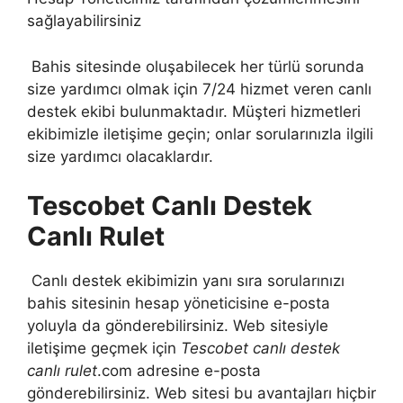
sağlayabilirsiniz
Bahis sitesinde oluşabilecek her türlü sorunda
size yardımcı olmak için 7/24 hizmet veren canlı
destek ekibi bulunmaktadır. Müşteri hizmetleri
ekibimizle iletişime geçin; onlar sorularınızla ilgili
size yardımcı olacaklardır.
Tescobet Canlı Destek
Canlı Rulet
Canlı destek ekibimizin yanı sıra sorularınızı
bahis sitesinin hesap yöneticisine e-posta
yoluyla da gönderebilirsiniz. Web sitesiyle
iletişime geçmek için
Tescobet canlı destek
canlı rulet
.com adresine e-posta
gönderebilirsiniz. Web sitesi bu avantajları hiçbir