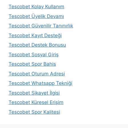
Tescobet Kolay Kullanım
Tescobet Üyelik Devamı
Tescobet Güvenilir Tanınırlık
Tescobet Kayıt Desteği
Tescobet Destek Bonusu
Tescobet Sosyal Giriş
Tescobet Spor Bahis
Tescobet Oturum Adresi
Tescobet Whatsapp Tekniği
Tescobet Şikayet İlgisi
Tescobet Küresel Erişim
Tescobet Spor Kalitesi