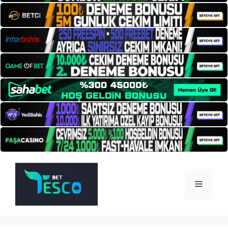
İçeriğe
atla
Menü