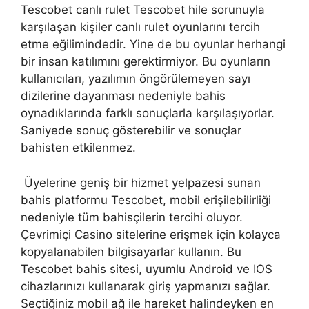
Tescobet canlı rulet Tescobet hile sorunuyla
karşılaşan kişiler canlı rulet oyunlarını tercih
etme eğilimindedir. Yine de bu oyunlar herhangi
bir insan katılımını gerektirmiyor. Bu oyunların
kullanıcıları, yazılımın öngörülemeyen sayı
dizilerine dayanması nedeniyle bahis
oynadıklarında farklı sonuçlarla karşılaşıyorlar.
Saniyede sonuç gösterebilir ve sonuçlar
bahisten etkilenmez.
Üyelerine geniş bir hizmet yelpazesi sunan
bahis platformu Tescobet, mobil erişilebilirliği
nedeniyle tüm bahisçilerin tercihi oluyor.
Çevrimiçi Casino sitelerine erişmek için kolayca
kopyalanabilen bilgisayarlar kullanın. Bu
Tescobet bahis sitesi, uyumlu Android ve IOS
cihazlarınızı kullanarak giriş yapmanızı sağlar.
Seçtiğiniz mobil ağ ile hareket halindeyken en