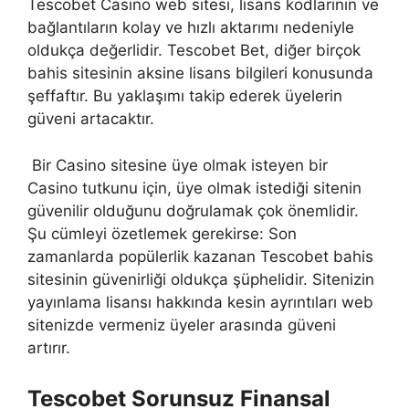
Tescobet Casino web sitesi, lisans kodlarının ve
bağlantıların kolay ve hızlı aktarımı nedeniyle
oldukça değerlidir. Tescobet Bet, diğer birçok
bahis sitesinin aksine lisans bilgileri konusunda
şeffaftır. Bu yaklaşımı takip ederek üyelerin
güveni artacaktır.
Bir Casino sitesine üye olmak isteyen bir
Casino tutkunu için, üye olmak istediği sitenin
güvenilir olduğunu doğrulamak çok önemlidir.
Şu cümleyi özetlemek gerekirse: Son
zamanlarda popülerlik kazanan Tescobet bahis
sitesinin güvenirliği oldukça şüphelidir. Sitenizin
yayınlama lisansı hakkında kesin ayrıntıları web
sitenizde vermeniz üyeler arasında güveni
artırır.
Tescobet Sorunsuz Finansal