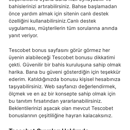
bahislerinizi artırabilirsiniz. Bahse başlamadan
önce yardım almak için sitenin canlı destek
özelliğini kullanabilirsiniz.Canlı destek
uygulaması, müşterilerin tüm sorularına anında
yanıt veriyor.
Tescobet bonus sayfasını görür görmez her
üyenin alabileceği Tescobet bonusu dikkatimi
çekti. Güvenilir bir bahis kuruluşuna sahip olmak
harika. Bana bu güveni gösterdiğin için teşekkür
ederim. Katıldığınızda bonusu kişisel hesabınıza
taşıyabilirsiniz. Web sayfanızı değerlendirmek,
ölçmek ve en az bir konsepte sahip olmak için
bu tanıtım fırsatından yararlanabilirsiniz.
Beklentilerinizi aşacak olan mevcut Tescobet
bonuslarının çeşitliliğine hayran kalacaksınız.