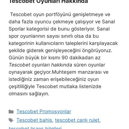
Tescobet Oyunları Hakkında
Tescobet oyun portföyünü genişletmeye ve
daha fazla oyuncu çekmeye çalışıyor ve Sanal
Sporlar kategorisi de bunu gösteriyor. Sanal
spor oyunlarının sayısı sınırlı olsa da bu
kategorinin kullanıcıların taleplerini karşılayacak
şekilde giderek genişleyeceğini öngörüyoruz.
Günün büyük bir kısmı 90 dakikadan az
Tescobet oyunları hakkında
süren oyunlar
oynayarak geçiyor.Muhteşem manzarası ve
istediğiniz zaman erişebileceğiniz oyun
çeşitliliğiyle Tescobet mutlaka listenizde
olmasını sağlayın.
Kategoriler
Tescobet Promosyonlar
Etiketler
Tescobet bahis
,
tescobet canlı rulet
,
tescobet lisans bilgileri