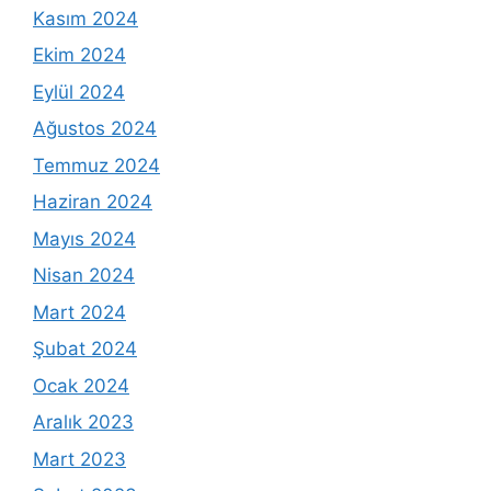
Kasım 2024
Ekim 2024
Eylül 2024
Ağustos 2024
Temmuz 2024
Haziran 2024
Mayıs 2024
Nisan 2024
Mart 2024
Şubat 2024
Ocak 2024
Aralık 2023
Mart 2023