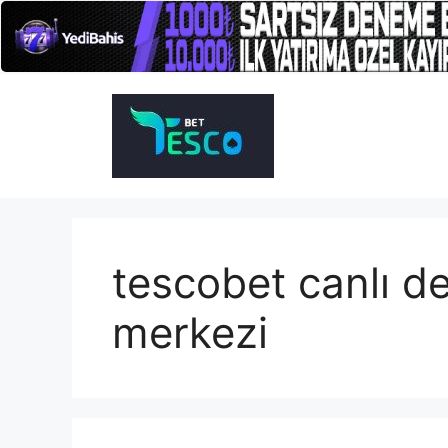
İçeriğe
atla
tescobet canlı de
merkezi