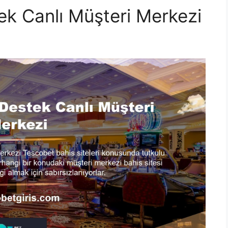
ek Canlı Müşteri Merkezi