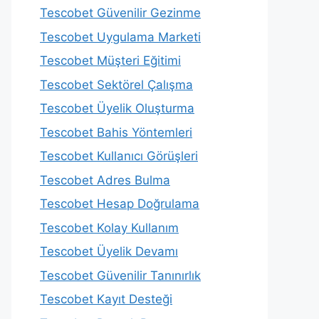
Tescobet Güvenilir Gezinme
Tescobet Uygulama Marketi
Tescobet Müşteri Eğitimi
Tescobet Sektörel Çalışma
Tescobet Üyelik Oluşturma
Tescobet Bahis Yöntemleri
Tescobet Kullanıcı Görüşleri
Tescobet Adres Bulma
Tescobet Hesap Doğrulama
Tescobet Kolay Kullanım
Tescobet Üyelik Devamı
Tescobet Güvenilir Tanınırlık
Tescobet Kayıt Desteği