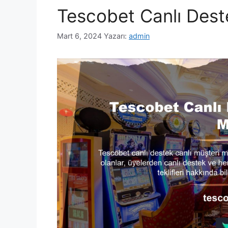
Tescobet Canlı Dest
Mart 6, 2024
Yazarı:
admin